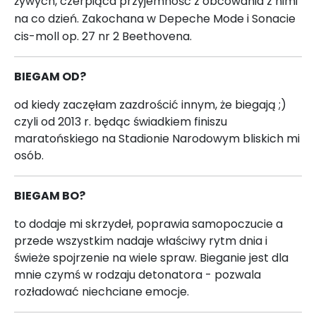
żywych,
czerpiąca przyjemność z obcowania z nimi
na co dzień. Zakochana w Depeche Mode i Sonacie
cis-moll op. 27 nr 2 Beethovena.
BIEGAM OD?
od kiedy zaczęłam zazdrościć innym, że biegają ;)
czyli od 2013 r. będąc świadkiem finiszu
maratońskiego na Stadionie Narodowym bliskich mi
osób.
BIEGAM BO?
to dodaje mi skrzydeł, poprawia samopoczucie a
przede wszystkim nadaje właściwy rytm dnia i
świeże spojrzenie na wiele spraw. Bieganie jest dla
mnie czymś w rodzaju detonatora - pozwala
rozładować niechciane emocje.