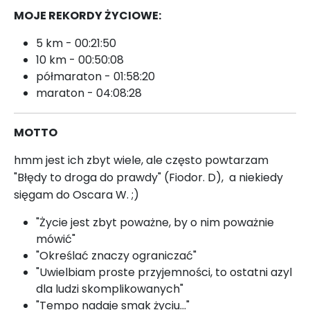
MOJE REKORDY ŻYCIOWE:
5 km - 00:21:50
10 km - 00:50:08
półmaraton - 01:58:20
maraton - 04:08:28
MOTTO
hmm jest ich zbyt wiele, ale często powtarzam
"Błędy to droga do prawdy" (Fiodor. D),
a niekiedy
sięgam do Oscara W. ;)
"Życie jest zbyt po­ważne, by o nim po­ważnie
mówić"
"Ok­reślać znaczy ograniczać"
"Uwiel­biam pros­te przy­jem­ności, to os­tatni azyl
dla ludzi skomplikowanych"
"Tem­po na­daje smak życiu..."