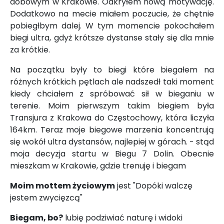
dobowym w Krakowie. Odkryłem nową motywację.
Dodatkowo na mecie miałem poczucie, że chętnie
pobiegłbym dalej. W tym momencie pokochałem
biegi ultra, gdyż krótsze dystanse stały się dla mnie
za krótkie.
Na początku były to biegi które biegałem na
różnych krótkich pętlach ale nadszedł taki moment
kiedy chciałem z spróbować sił w bieganiu w
terenie. Moim pierwszym takim biegiem była
Transjura z Krakowa do Częstochowy, która liczyła
164km. Teraz moje biegowe marzenia koncentrują
się wokół ultra dystansów, najlepiej w górach. - stąd
moja decyzja startu w Biegu 7 Dolin. Obecnie
mieszkam w Krakowie, gdzie trenuję i biegam
Moim mottem życiowym
jest "Dopóki walczę
jestem zwycięzcą"
Biegam, bo?
lubię podziwiać naturę i widoki