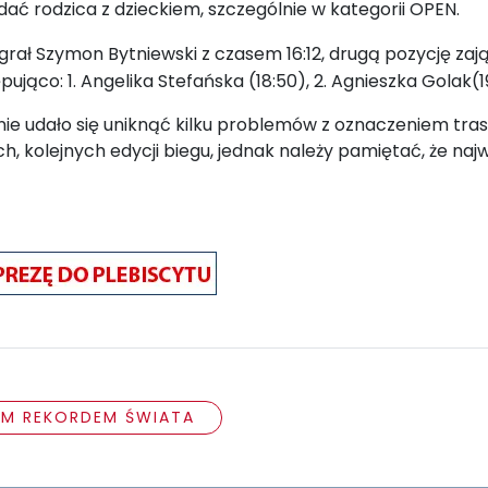
ć rodzica z dzieckiem, szczególnie w kategorii OPEN.
rał Szymon Bytniewski z czasem 16:12, drugą
pozycję zają
ująco: 1. Angelika Stefańska (18:50), 2. Agnieszka Golak(19
i nie udało się uniknąć kilku problemów z oznaczeniem tr
kolejnych edycji biegu, jednak należy pamiętać, że najważ
YM REKORDEM ŚWIATA