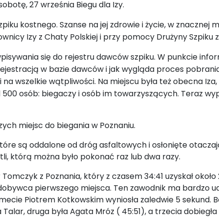
botę, 27 września Biegu dla Izy.
iku kostnego. Szanse na jej zdrowie i życie, w znacznej
ownicy Izy z Chaty Polskiej i przy pomocy Drużyny Szpiku
wpisywania się do rejestru dawców szpiku. W punkcie info
z rejestracją w bazie dawców i jak wygląda proces pobran
na wszelkie wątpliwości. Na miejscu była też obecna Iza,
500 osób: biegaczy i osób im towarzyszących. Teraz wypa
ych miejsc do biegania w Poznaniu.
 które są oddalone od dróg asfaltowych i osłonięte otacza
li, którą można było pokonać raz lub dwa razy.
r Tomczyk z Poznania, który z czasem 34:41 uzyskał oko
 zdobywca pierwszego miejsca. Ten zawodnik ma bardzo ud
mecie Piotrem Kotkowskim wyniosła zaledwie 5 sekund. B
 Talar, druga była Agata Mróz ( 45:51), a trzecia dobiegł