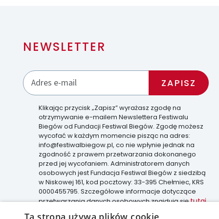
NEWSLETTER
Klikając przycisk „Zapisz” wyrażasz zgodę na
otrzymywanie e-mailem Newslettera Festiwalu
Biegów od Fundacji Festiwal Biegów. Zgodę możesz
wycofać w każdym momencie pisząc na adres:
info@festiwalbiegow.pl, co nie wpłynie jednak na
zgodność z prawem przetwarzania dokonanego
przed jej wycofaniem. Administratorem danych
osobowych jest Fundacja Festiwal Biegów z siedzibą
w Niskowej 161, kod pocztowy: 33-395 Chełmiec, KRS
0000455795. Szczegółowe informacje dotyczące
tutaj
przetwarzania danych osobowych znajdują się
.
Ta strona używa plików cookie