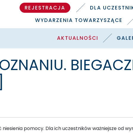
REJESTRACJA
DLA UCZESTN
WYDARZENIA TOWARZYSZĄCE
AKTUALNOŚCI
GALE
POZNANIU. BIEGACZE
]
ęć niesienia pomocy. Dla ich uczestników ważniejsze od wyni