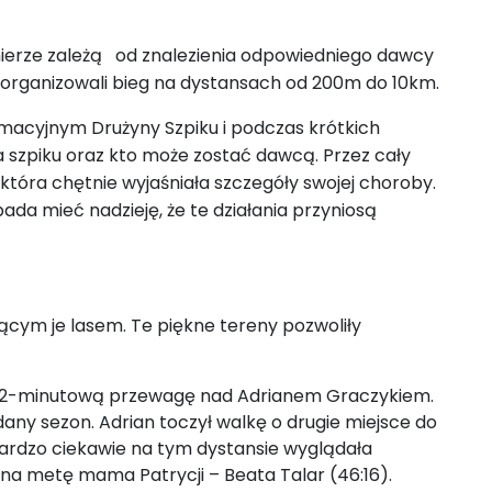
 mierze zależą od znalezienia odpowiedniego dawcy
 zorganizowali bieg na dystansach od 200m do 10km.
rmacyjnym Drużyny Szpiku i podczas krótkich
ia szpiku oraz kto może zostać dawcą. Przez cały
 która chętnie wyjaśniała szczegóły swojej choroby.
da mieć nadzieję, że te działania przyniosą
jącym je lasem. Te piękne tereny pozwoliły
ło 2-minutową przewagę nad Adrianem Graczykiem.
any sezon. Adrian toczył walkę o drugie miejsce do
ardzo ciekawie na tym dystansie wyglądała
a na metę mama Patrycji – Beata Talar (46:16).