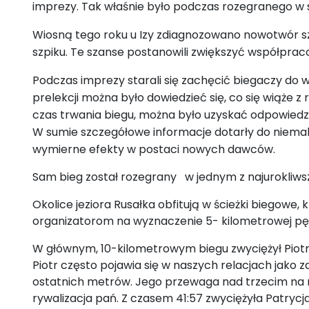
imprezy. Tak właśnie było podczas rozegranego w so
Wiosną tego roku u Izy zdiagnozowano nowotwór szp
szpiku. Te szanse postanowili zwiększyć współprac
Podczas imprezy starali się zachęcić biegaczy do 
prelekcji można było dowiedzieć się, co się wiąże 
czas trwania biegu, można było uzyskać odpowiedzi 
W sumie szczegółowe informacje dotarły do niemal 
wymierne efekty w postaci nowych dawców.
Sam bieg został rozegrany w jednym z najurokliwsz
Okolice jeziora Rusałka obfitują w ścieżki biegowe,
organizatorom na wyznaczenie 5- kilometrowej pęt
W głównym, 10-kilometrowym biegu zwyciężył Piot
Piotr często pojawia się w naszych relacjach jako
ostatnich metrów. Jego przewaga nad trzecim na 
rywalizacja pań. Z czasem 41:57 zwyciężyła Patrycja