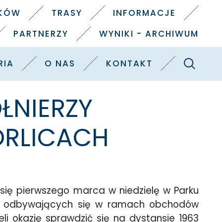
IKÓW
TRASY
INFORMACJE
PARTNERZY
WYNIKI - ARCHIWUM
Szukaj
RIA
O NAS
KONTAKT
ŁNIERZY
ORLICACH
 się pierwszego marca w niedzielę w Parku
ych odbywających się w ramach obchodów
i okazję sprawdzić się na dystansie 1963