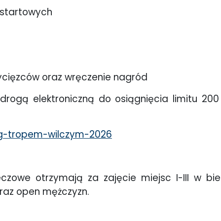
 startowych
wycięzców oraz wręczenie nagród
drogą elektroniczną do osiągnięcia limitu 20
ieg-tropem-wilczym-2026
eczowe otrzymają za zajęcie miejsc I-III w b
oraz open mężczyzn.