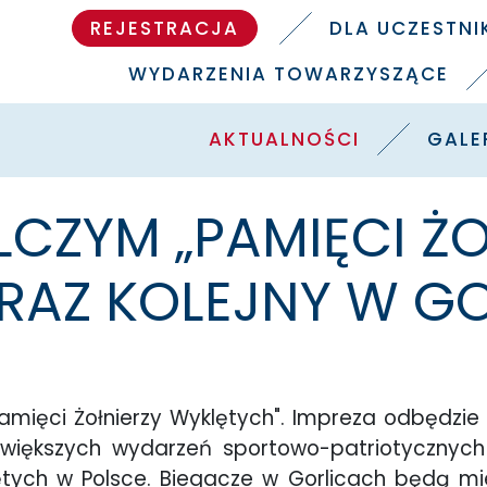
REJESTRACJA
DLA UCZESTN
WYDARZENIA TOWARZYSZĄCE
AKTUALNOŚCI
GALE
LCZYM „PAMIĘCI ŻO
 RAZ KOLEJNY W G
mięci Żołnierzy Wyklętych". Impreza odbędzie
 największych wydarzeń sportowo-patriotyczn
tych w Polsce. Biegacze w Gorlicach będą miel