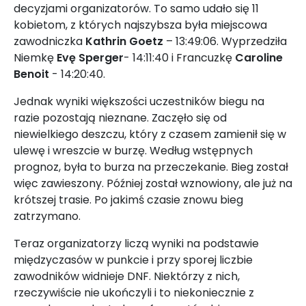
decyzjami organizatorów. To samo udało się 11
kobietom, z których najszybsza była miejscowa
zawodniczka
Kathrin Goetz
– 13:49:06. Wyprzedziła
Niemkę
Evę Sperger
- 14:11:40 i Francuzkę
Caroline
Benoit
- 14:20:40.
Jednak wyniki większości uczestników biegu na
razie pozostają nieznane. Zaczęło się od
niewielkiego deszczu, który z czasem zamienił się w
ulewę i wreszcie w burzę. Według wstępnych
prognoz, była to burza na przeczekanie. Bieg został
więc zawieszony. Później został wznowiony, ale już na
krótszej trasie. Po jakimś czasie znowu bieg
zatrzymano.
Teraz organizatorzy liczą wyniki na podstawie
międzyczasów w punkcie i przy sporej liczbie
zawodników widnieje DNF. Niektórzy z nich,
rzeczywiście nie ukończyli i to niekoniecznie z