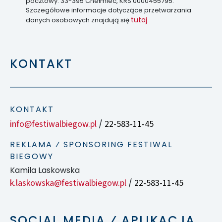
pocztowy: 33-395 Chełmiec, KRS 0000455795.
Szczegółowe informacje dotyczące przetwarzania
tutaj
danych osobowych znajdują się
.
KONTAKT
KONTAKT
info@festiwalbiegow.pl
22-583-11-45
/
REKLAMA ⁄ SPONSORING FESTIWAL
BIEGOWY
Kamila Laskowska
k.laskowska@festiwalbiegow.pl
22-583-11-45
/
SOCIAL MEDIA ⁄ APLIKACJA