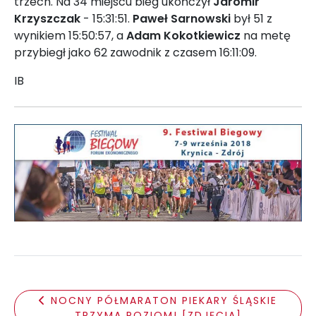
trzech. Na 34 miejscu bieg ukończył
Jaromir
Krzyszczak
- 15:31:51.
Paweł Sarnowski
był 51 z
wynikiem 15:50:57, a
Adam Kokotkiewicz
na metę
przybiegł jako 62 zawodnik z czasem 16:11:09.
IB
NOCNY PÓŁMARATON PIEKARY ŚLĄSKIE
TRZYMA POZIOM! [ZDJĘCIA]