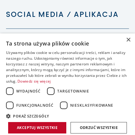
SOCIAL MEDIA ⁄ APLIKACJA
×
Ta strona używa plików cookie
Używamy plików cookie w celu personalizacji treści, reklam i analizy
naszego ruchu. Udostępniamy również informacje o tym, jak
korzystasz z naszej witryny, naszym partnerom reklamowym i
analitycznym, którzy mogą łączyć je z innymi informacjami, które im
przekazałeś lub które zebrali w wyniku korzystania przez Ciebie z ich
usług.
Dowiedz się więcej
WYDAJNOŚĆ
TARGETOWANIE
FUNKCJONALNOŚĆ
NIESKLASYFIKOWANE
accessible
POKAŻ SZCZEGÓŁY
realizacja:
AKCEPTUJ WSZYSTKIE
ODRZUĆ WSZYSTKIE