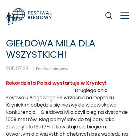
Szukaj
GIEŁDOWA MILA DLA
WSZYSTKICH!
2011.07.28
Festiwal biegowy
Rekordzista Polski wystartuje w Krynicy!
Drugiego dnia
Festiwalu Biegowego -11 września na Deptaku
Krynickim odbędzie się niezwykle widowiskowa
konkurencja - Giełdowa Mila czyli bieg na dystansie
1609 metrów. Bieg pomyślany do tej pory jako
zawody dla 16 i 17-latków staje się biegiem
otwartym dla wszystkich chętnych bez względu na