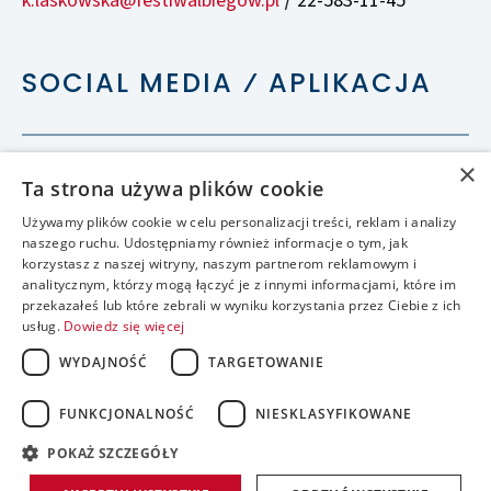
k.laskowska@festiwalbiegow.pl
22-583-11-45
/
SOCIAL MEDIA ⁄ APLIKACJA
×
Ta strona używa plików cookie
Używamy plików cookie w celu personalizacji treści, reklam i analizy
naszego ruchu. Udostępniamy również informacje o tym, jak
korzystasz z naszej witryny, naszym partnerom reklamowym i
analitycznym, którzy mogą łączyć je z innymi informacjami, które im
przekazałeś lub które zebrali w wyniku korzystania przez Ciebie z ich
usług.
Dowiedz się więcej
WYDAJNOŚĆ
TARGETOWANIE
FUNKCJONALNOŚĆ
NIESKLASYFIKOWANE
accessible
POKAŻ SZCZEGÓŁY
realizacja: