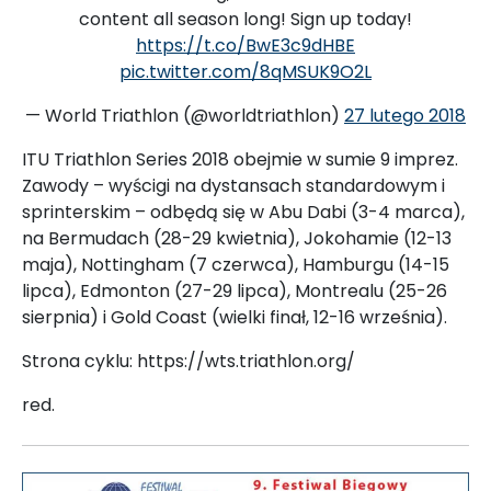
content all season long! Sign up today!
https://t.co/BwE3c9dHBE
pic.twitter.com/8qMSUK9O2L
— World Triathlon (@worldtriathlon)
27 lutego 2018
ITU Triathlon Series 2018 obejmie w sumie 9 imprez.
Zawody – wyścigi na dystansach standardowym i
sprinterskim – odbędą się w Abu Dabi (3-4 marca),
na Bermudach (28-29 kwietnia), Jokohamie (12-13
maja), Nottingham (7 czerwca), Hamburgu (14-15
lipca), Edmonton (27-29 lipca), Montrealu (25-26
sierpnia) i Gold Coast (wielki finał, 12-16 września).
Strona cyklu: https://wts.triathlon.org/
red.