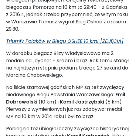
biegacza z Pomorza na 10 km to 29:40 – z Gdańska
z 2016 r., jednak trzeba przypomnieć, że w tym roku
w Warszawie Tomasz wygrał Bieg Oshee z czasem
29:30.
Triumfy Polaków w Biegu OSHEE 10 km! [ZDJĘCIA]
W dorobku biegacz Blizy Władysławowo ma 2
medale na „dychę” – srebro i brąz. Rok temu stanął
na najniższym stopniu podium, tracąc 27 sekund do
Marcina Chabowskiego.
Na liście startowej gdańskich MP są też zwycięzcy
niedawnego Biegu Powstania Warszawskiego:
Emil
Dobrowolski
(10 km) i
Kamil Jastrzębski
(5 km).
Pierwszy z wymienionych już raz zdobywał medal
MP na 10 km w 2014 roku i był to brąz.
Pobiegnie też ubiegłoroczny zwycięzca historycznej
imprezy ze stolicy, młody
Kamil Karbowiak
, który