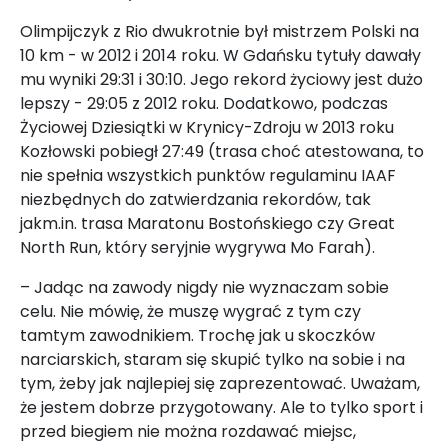
Olimpijczyk z Rio dwukrotnie był mistrzem Polski na
10 km - w 2012 i 2014 roku. W Gdańsku tytuły dawały
mu wyniki 29:31 i 30:10. Jego rekord życiowy jest dużo
lepszy - 29:05 z 2012 roku. Dodatkowo, podczas
Życiowej Dziesiątki w Krynicy-Zdroju w 2013 roku
Kozłowski pobiegł 27:49 (trasa choć atestowana, to
nie spełnia wszystkich punktów regulaminu IAAF
niezbędnych do zatwierdzania rekordów, tak
jakm.in. trasa Maratonu Bostońskiego czy Great
North Run, który seryjnie wygrywa Mo Farah).
– Jadąc na zawody nigdy nie wyznaczam sobie
celu. Nie mówię, że muszę wygrać z tym czy
tamtym zawodnikiem. Trochę jak u skoczków
narciarskich, staram się skupić tylko na sobie i na
tym, żeby jak najlepiej się zaprezentować. Uważam,
że jestem dobrze przygotowany. Ale to tylko sport i
przed biegiem nie można rozdawać miejsc,