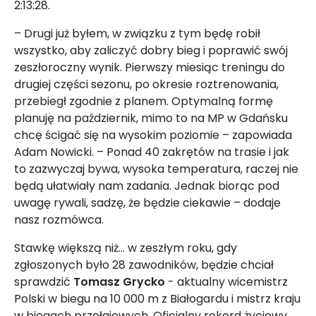
2:13:28.
– Drugi już byłem, w związku z tym będę robił
wszystko, aby zaliczyć dobry bieg i poprawić swój
zeszłoroczny wynik. Pierwszy miesiąc treningu do
drugiej części sezonu, po okresie roztrenowania,
przebiegł zgodnie z planem. Optymalną formę
planuję na październik, mimo to na MP w Gdańsku
chcę ścigać się na wysokim poziomie – zapowiada
Adam Nowicki. – Ponad 40 zakrętów na trasie i jak
to zazwyczaj bywa, wysoka temperatura, raczej nie
będą ułatwiały nam zadania. Jednak biorąc pod
uwagę rywali, sadzę, że będzie ciekawie – dodaje
nasz rozmówca.
Stawkę większą niż... w zeszłym roku, gdy
zgłoszonych było 28 zawodników, będzie chciał
sprawdzić
Tomasz Grycko
- aktualny wicemistrz
Polski w biegu na 10 000 m z Białogardu i mistrz kraju
w biegach przełajowych. Oficjalny rekord życiowy