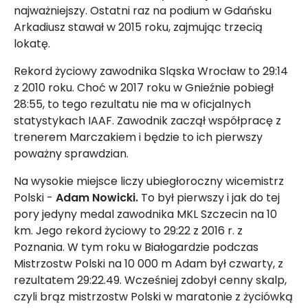
najważniejszy. Ostatni raz na podium w Gdańsku
Arkadiusz stawał w 2015 roku, zajmując trzecią
lokatę.
Rekord życiowy zawodnika Sląska Wrocław to 29:14
z 2010 roku. Choć w 2017 roku w Gnieźnie pobiegł
28:55, to tego rezultatu nie ma w oficjalnych
statystykach IAAF. Zawodnik zaczął współpracę z
trenerem Marczakiem i będzie to ich pierwszy
poważny sprawdzian.
Na wysokie miejsce liczy ubiegłoroczny wicemistrz
Polski -
Adam Nowicki.
To był pierwszy i jak do tej
pory jedyny medal zawodnika MKL Szczecin na 10
km. Jego rekord życiowy to 29:22 z 2016 r. z
Poznania. W tym roku w Białogardzie podczas
Mistrzostw Polski na 10 000 m Adam był czwarty, z
rezultatem 29:22.49. Wcześniej zdobył cenny skalp,
czyli brąz mistrzostw Polski w maratonie z życiówką