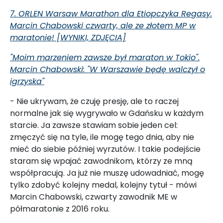
7. ORLEN Warsaw Marathon dla Etiopczyka Regasy.
Marcin Chabowski czwarty, ale ze złotem MP w
maratonie! [WYNIKI, ZDJĘCIA]
"Moim marzeniem zawsze był maraton w Tokio".
Marcin Chabowski: "W Warszawie będę walczył o
igrzyska"
- Nie ukrywam, że czuję presję, ale to raczej
normalne jak się wygrywało w Gdańsku w każdym
starcie. Ja zawsze stawiam sobie jeden cel:
zmęczyć się na tyle, ile mogę tego dnia, aby nie
mieć do siebie później wyrzutów. I takie podejście
staram się wpajać zawodnikom, którzy ze mną
współpracują. Ja już nie muszę udowadniać, mogę
tylko zdobyć kolejny medal, kolejny tytuł - mówi
Marcin Chabowski, czwarty zawodnik ME w
półmaratonie z 2016 roku.