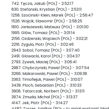
742. Tęcza, Jakub (POL) - 2:52:17
830. Stefanski, Krystian (POL) - 2:53:11
1258. Szocinski-Klein, Marek (POL) - 2:56:47
1526. Wojcik, Slawomir (POL) - 2:58:25
1810. Janiszewski, Mateusz (POL) - 3:01:00
1995. Glów, Tomasz (POL) - 3:01:14
2156. Ozdzenski, Wojciech (POL) - 3:02:21
2216. Zygula, Piotr (POL) - 3:02:46
2943. Sobol, Tomasz (POL) - 3:07:40
2491. Glowacki, Karol (POL) - 3:04:37
2793. Zywek, Maciej (POL) - 3:06:41
2987. Chybczynski, Pawel (POL) - 3:07:54
3266. Makarowski, Pawel (POL) - 3:09:38
3363. Timofiejuk, Pawel (POL) - 3:10:07
3439. Ploch, Sebastian (POL) - 3:10:33
3908. Tatarczak, Norbert (POL) - 3:13:11
3974. Zmuda, Michal (POL) - 3:13:37
4147. Jek, Piotr (POL) - 3:14:27
4482. Torres, Amilkar (POL - tu mógł wystąpić bł