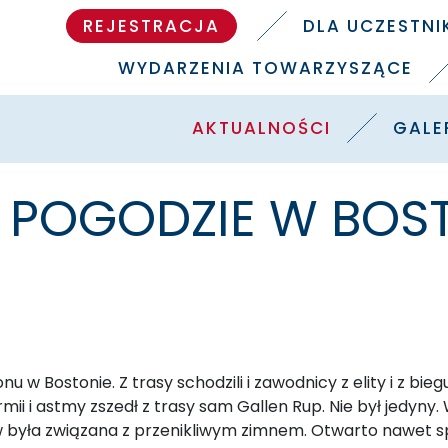
REJESTRACJA
DLA UCZESTN
WYDARZENIA TOWARZYSZĄCE
AKTUALNOŚCI
GALE
IĘ POGODZIE W BOS
onu w Bostonie. Z trasy schodzili i zawodnicy z elity i z 
mii i astmy zszedł z trasy sam Gallen Rup. Nie był jedy
yła związana z przenikliwym zimnem. Otwarto nawet sp