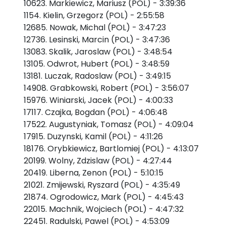
10623. Markiewicz, Mariusz (POL) - 3:39:36
1154. Kielin, Grzegorz (POL) - 2:55:58
12685. Nowak, Michal (POL) - 3:47:23
12736. Lesinski, Marcin (POL) - 3:47:36
13083. Skalik, Jaroslaw (POL) - 3:48:54
13105. Odwrot, Hubert (POL) - 3:48:59
13181. Luczak, Radoslaw (POL) - 3:49:15
14908. Grabkowski, Robert (POL) - 3:56:07
15976. Winiarski, Jacek (POL) - 4:00:33
17117. Czajka, Bogdan (POL) - 4:06:48
17522. Augustyniak, Tomasz (POL) - 4:09:04
17915. Duzynski, Kamil (POL) - 4:11:26
18176. Orybkiewicz, Bartlomiej (POL) - 4:13:07
20199. Wolny, Zdzislaw (POL) - 4:27:44
20419. Liberna, Zenon (POL) - 5:10:15
21021. Zmijewski, Ryszard (POL) - 4:35:49
21874. Ogrodowicz, Mark (POL) - 4:45:43
22015. Machnik, Wojciech (POL) - 4:47:32
22451. Radulski, Pawel (POL) - 4:53:09