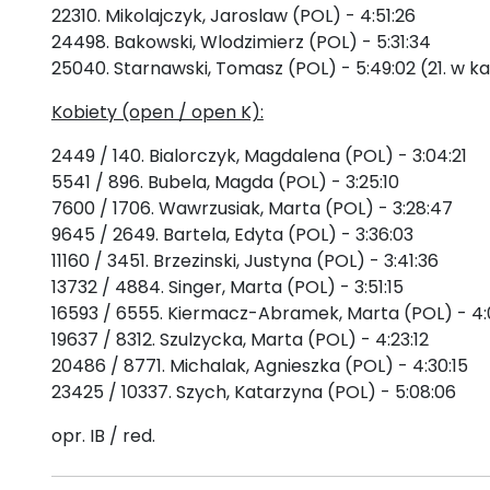
22310. Mikolajczyk, Jaroslaw (POL) - 4:51:26
24498. Bakowski, Wlodzimierz (POL) - 5:31:34
25040. Starnawski, Tomasz (POL) - 5:49:02 (21. w 
Kobiety (open / open K):
2449 / 140. Bialorczyk, Magdalena (POL) - 3:04:21
5541 / 896. Bubela, Magda (POL) - 3:25:10
7600 / 1706. Wawrzusiak, Marta (POL) - 3:28:47
9645 / 2649. Bartela, Edyta (POL) - 3:36:03
11160 / 3451. Brzezinski, Justyna (POL) - 3:41:36
13732 / 4884. Singer, Marta (POL) - 3:51:15
16593 / 6555. Kiermacz-Abramek, Marta (POL) - 4:
19637 / 8312. Szulzycka, Marta (POL) - 4:23:12
20486 / 8771. Michalak, Agnieszka (POL) - 4:30:15
23425 / 10337. Szych, Katarzyna (POL) - 5:08:06
opr. IB / red.