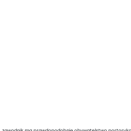
ąd, zawodnik ma prawdopodobnie obywatelstwo portorykań