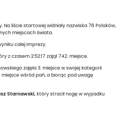
 Na liście startowej widniały nazwiska 76 Polaków,
żnych miejscach świata.
yniku całej imprezy.
tóry z czasem 2:52:17 zajął 742. miejsce.
skiego zajęła 3. miejsce w swojej kategorii
0. miejsce wśród pań, a biorąc pod uwagę
z Starnawski,
który stracił nogę w wypadku