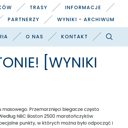
IKÓW
TRASY
INFORMACJE
PARTNERZY
WYNIKI - ARCHIWUM
Szukaj
RIA
O NAS
KONTAKT
TONIE! [WYNIKI
biegu masowego. Przemarznięci biegacze często
ny. Według NBC Boston 2500 maratończyków
ecjalne punkty, w których można było odpocząć i