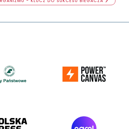
RGANIZMU - KLUCZ DO SUKCESU BIEGACZA