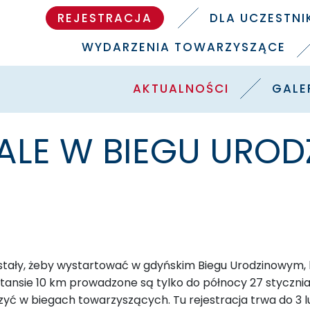
REJESTRACJA
DLA UCZESTN
WYDARZENIA TOWARZYSZĄCE
AKTUALNOŚCI
GALE
ALE W BIEGU URO
stały, żeby wystartować w gdyńskim Biegu Urodzinowym, kt
ansie 10 km prowadzone są tylko do północy 27 stycznia.
yć w biegach towarzyszących. Tu rejestracja trwa do 3 l