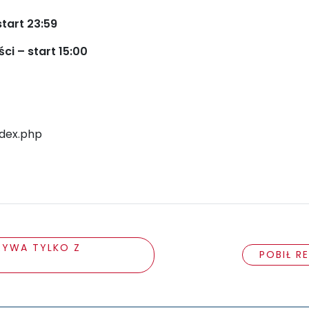
tart 23:59
ci – start 15:00
ndex.php
RYWA TYLKO Z
POBIŁ R