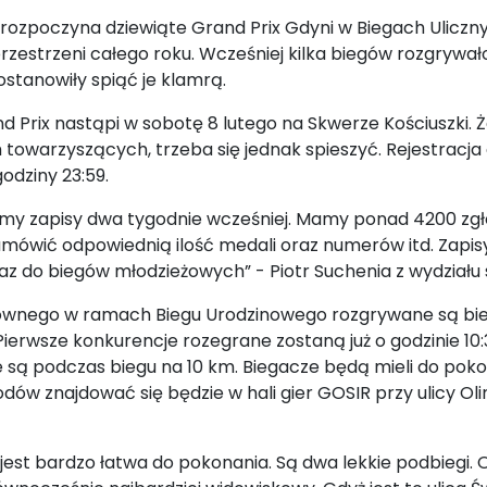
rozpoczyna dziewiąte Grand Prix Gdyni w Biegach Uliczn
zestrzeni całego roku. Wcześniej kilka biegów rozgrywało
stanowiły spiąć je klamrą.
d Prix nastąpi w sobotę 8 lutego na Skwerze Kościuszki. 
towarzyszących, trzeba się jednak spieszyć. Rejestracja
odziny 23:59.
y zapisy dwa tygodnie wcześniej. Mamy ponad 4200 zg
amówić odpowiednią ilość medali oraz numerów itd. Zapi
az do biegów młodzieżowych” - Piotr Suchenia z wydziału
ównego w ramach Biegu Urodzinowego rozgrywane są biegi
 Pierwsze konkurencje rozegrane zostaną już o godzinie 
e są podczas biegu na 10 km. Biegacze będą mieli do poko
odów znajdować się będzie w hali gier GOSIR przy ulicy Oli
 jest bardzo łatwa do pokonania. Są dwa lekkie podbiegi