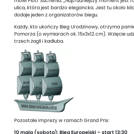
mówi Piotr Suchenia. „Najtrudniejszy moment jest r
ulica, która jest bardzo elegancka. Jest tu około k
dodaje jeden z organizatorów biegu.
Każdy, kto ukończy Bieg Urodzinowy, otrzyma pami
Pomorza (o wymiarach ok. 15x3x12 cm). Wzięcie u
trzech żagli i kadłuba.
Pozostałe imprezy w ramach Grand Prix:
10 maja (sobota): Bieg Europejski – start 13:30