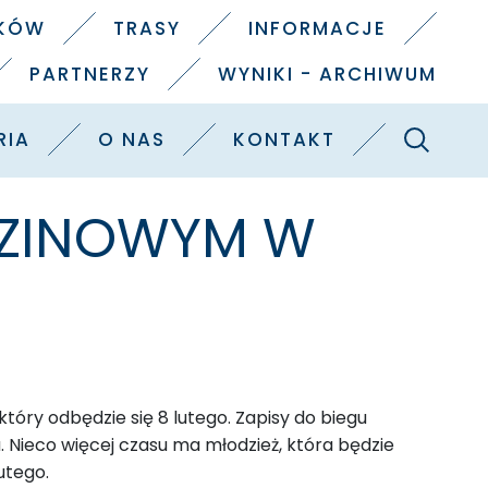
IKÓW
TRASY
INFORMACJE
PARTNERZY
WYNIKI - ARCHIWUM
Szukaj
RIA
O NAS
KONTAKT
DZINOWYM W
óry odbędzie się 8 lutego. Zapisy do biegu
 Nieco więcej czasu ma młodzież, która będzie
utego.