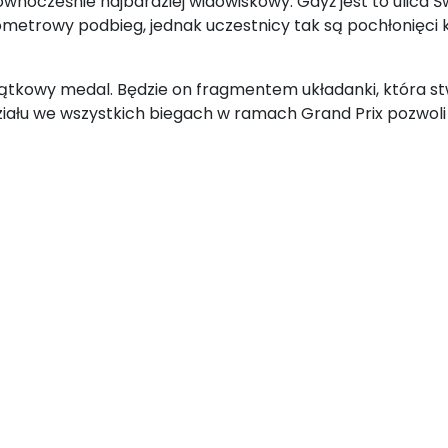
ównocześnie najbardziej widowiskowy. Gdyż jest to ulica Ś
ilometrowy podbieg, jednak uczestnicy tak są pochłonięci 
ątkowy medal. Będzie on fragmentem układanki, która s
działu we wszystkich biegach w ramach Grand Prix pozw