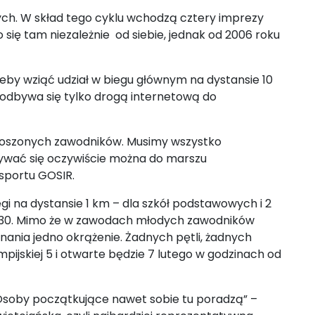
ych. W skład tego cyklu wchodzą cztery imprezy
 się tam niezależnie od siebie, jednak od 2006 roku
Żeby wziąć udział w biegu głównym na dystansie 10
 odbywa się tylko drogą internetową do
łoszonych zawodników. Musimy wszystko
sywać się oczywiście można do marszu
 sportu GOSIR.
 na dystansie 1 km – dla szkół podstawowych i 2
10:30. Mimo że w zawodach młodych zawodników
nania jedno okrążenie. Żadnych pętli, żadnych
mpijskiej 5 i otwarte będzie 7 lutego w godzinach od
. Osoby początkujące nawet sobie tu poradzą” –