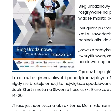
Bieg Urodzinowy 
rozgrywane na pr
władze miasta po
Inauguracja Gran
km i w zawodach 
poniedziałku do g
„Zawsze zamykam
zweryfikować, z
nordicwalking or
Oprócz biegu gł
km dla szkół gimnazjalnych i ponadgimnazjalnych.
nigdy nie brakuje emocji to największe spodziewan
dubli. Start i meta na Skwerze Kościuszki. Biuro zaw
14-20.
„Trasa jest identyczna jak rok temu. Moim zdaniem