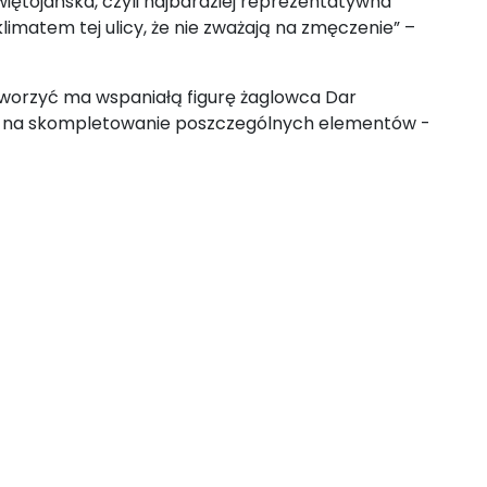
więtojańska, czyli najbardziej reprezentatywna
klimatem tej ulicy, że nie zważają na zmęczenie” –
tworzyć ma wspaniałą figurę żaglowca Dar
oli na skompletowanie poszczególnych elementów -