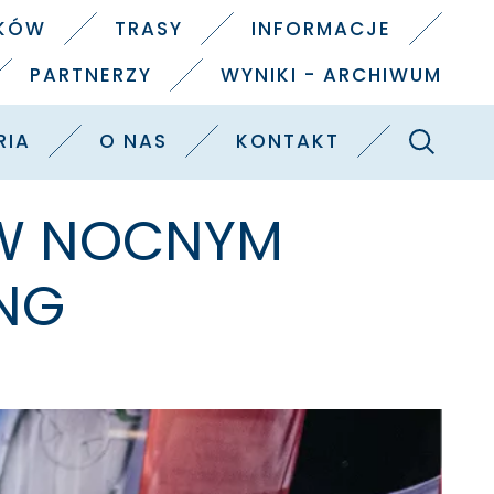
IKÓW
TRASY
INFORMACJE
PARTNERZY
WYNIKI - ARCHIWUM
Szukaj
RIA
O NAS
KONTAKT
 W NOCNYM
ING