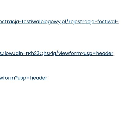
estracja-festiwalbiegowy.pl/rejestracja-festiwal-
_sZlowJdln-rRh23QhsPig/viewform?usp=header
ewform?usp=header