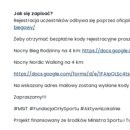
Jak się zapisać?
Rejestracja uczestników odbywa się poprzez oficj
biegowy/
Żeby otrzymać bezpłatne kody rejestracyjne prosz
Nocny Bieg Rodzinny na 4 km:
https://docs.googl
Nocny Nordic Walking na 4 km:
https://docs.google.com/forms/d/e/1FAIpQLSc
Na wskazany adres mailowy zostaną wysłane kody r
Zapraszamy!!!
#MSiT #FundacjaOrłySportu #AktywniLokalnie
Projekt finansowany ze środków Ministra Sportu i T