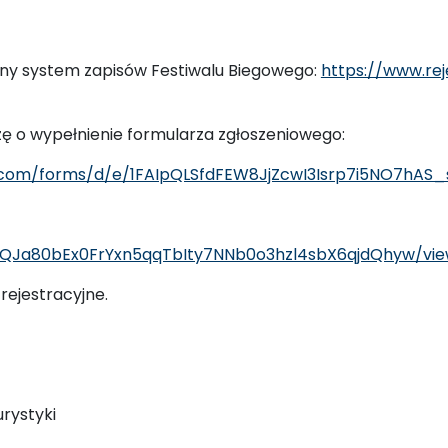
alny system zapisów Festiwalu Biegowego:
https://www.rej
ę o wypełnienie formularza zgłoszeniowego:
e.com/forms/d/e/1FAIpQLSfdFEW8JjZcwI3Isrp7i5NO7hAS
4tsQJa80bEx0FrYxn5qqTbIty7NNb0o3hzl4sbX6qjdQhyw/vi
ejestracyjne.
urystyki