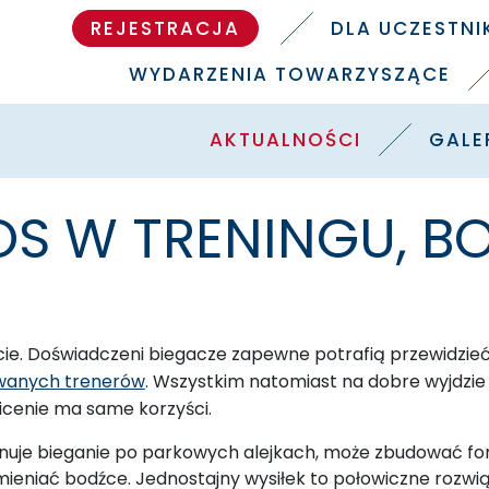
REJESTRACJA
DLA UCZESTN
WYDARZENIA TOWARZYSZĄCE
AKTUALNOŚCI
GALE
S W TRENINGU, BO
ie. Doświadczeni biegacze zapewne potrafią przewidzieć
owanych trenerów
. Wszystkim natomiast na dobre wyjdzie
aicenie ma same korzyści.
trenuje bieganie po parkowych alejkach, może zbudować fo
mieniać bodźce. Jednostajny wysiłek to połowiczne rozwią