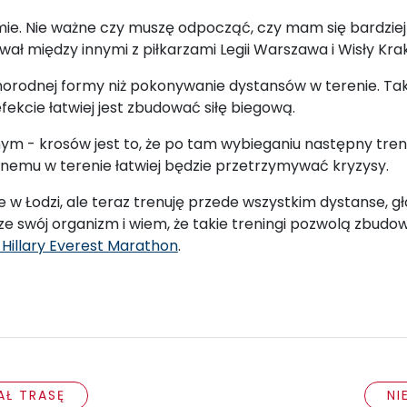
e. Nie ważne czy muszę odpocząć, czy mam się bardziej 
wał między innymi z piłkarzami Legii Warszawa i Wisły Kra
żnorodnej formy niż pokonywanie dystansów w terenie. Taki
ekcie łatwiej jest zbudować siłę biegową.
- krosów jest to, że po tam wybieganiu następny trening
emu w terenie łatwiej będzie przetrzymywać kryzysy.
e w Łodzi, ale teraz trenuję przede wszystkim dystanse, g
wój organizm i wiem, że takie treningi pozwolą zbudowa
 Hillary Everest Marathon
.
AŁ TRASĘ
NI