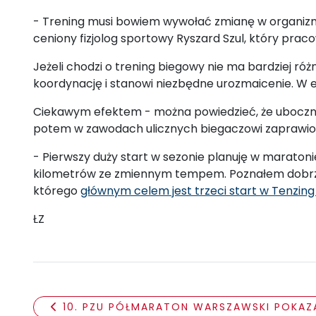
- Trening musi bowiem wywołać zmianę w organizmi
ceniony fizjolog sportowy Ryszard Szul, który praco
Jeżeli chodzi o trening biegowy nie ma bardziej ró
koordynację i stanowi niezbędne urozmaicenie. W ef
Ciekawym efektem - można powiedzieć, że ubocznym 
potem w zawodach ulicznych biegaczowi zaprawion
- Pierwszy duży start w sezonie planuję w maratoni
kilometrów ze zmiennym tempem. Poznałem dobrze s
którego
głównym celem jest trzeci start w Tenzing
ŁZ
10. PZU PÓŁMARATON WARSZAWSKI POKAZ