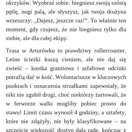
okrzyków. Wyobraź sobie: biegniesz swoją szóstą
pętlę, nogi palą, ale słyszysz, jak twoja drużyna
wrzeszczy: „Dajesz, jeszcze raz!”. To właśnie ten
moment, gdy czujesz, że nie biegniesz tylko dla
siebie, ale dla całej ekipy.
Trasa w Arturówku to prawdziwy rollercoaster.
Leśne ścieżki kuszą cieniem, ale nie daj się
zwieść – kostka granitowa i asfaltowe odcinki
potrafią dać w kość. Wolontariusze w kluczowych
punktach i oznaczenia strzałkami zapewniały, że
nikt nie zgubił drogi, choć niektórzy żartowali, że
w ferworze walki mogliby pobiec prosto do
stawu! Limit czasu wynosił 4 godziny, a sztafety,
które nie zdążyły, nie były klasyfikowane – na
szczęście większość drużyn dała radę, kończąc z