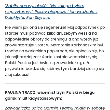
"Zabiła nas wysokość". "Na zbiegu byłem
nieprzytomny". Polscy biegacze i ich wrażenia z
DoloMyths Run Skyrace
Nie wiem jak ona się regeneruje! Mój odpoczynek po
starcie musi potrwać kilka dni, żebym weszła na
odpowiednie obroty do treningu, a ona wtedy już
znowu startuje! Start w Maratonie Karkonoskim był
trochę na wariackich papierach, ale opłaciło się, bo
jak najbardziej zasłużenie została wicemistrzynią
Polski. Paulina jest świetną zawodniczką, a że
prywatnie bardzo się lubimy, tym bardziej cieszę się
z jej sukcesu!
PAULINA TRACZ, wicemistrzyni Polski w biegu
górskim ultradystansowym:
Zawodniczka Salco Garmin Teamu miała w sobotę