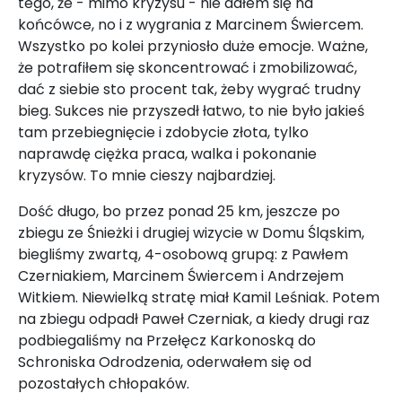
tego, że - mimo kryzysu - nie dałem się na
końcówce, no i z wygrania z Marcinem Świercem.
Wszystko po kolei przyniosło duże emocje. Ważne,
że potrafiłem się skoncentrować i zmobilizować,
dać z siebie sto procent tak, żeby wygrać trudny
bieg. Sukces nie przyszedł łatwo, to nie było jakieś
tam przebiegnięcie i zdobycie złota, tylko
naprawdę ciężka praca, walka i pokonanie
kryzysów. To mnie cieszy najbardziej.
Dość długo, bo przez ponad 25 km, jeszcze po
zbiegu ze Śnieżki i drugiej wizycie w Domu Śląskim,
biegliśmy zwartą, 4-osobową grupą: z Pawłem
Czerniakiem, Marcinem Świercem i Andrzejem
Witkiem. Niewielką stratę miał Kamil Leśniak. Potem
na zbiegu odpadł Paweł Czerniak, a kiedy drugi raz
podbiegaliśmy na Przełęcz Karkonoską do
Schroniska Odrodzenia, oderwałem się od
pozostałych chłopaków.