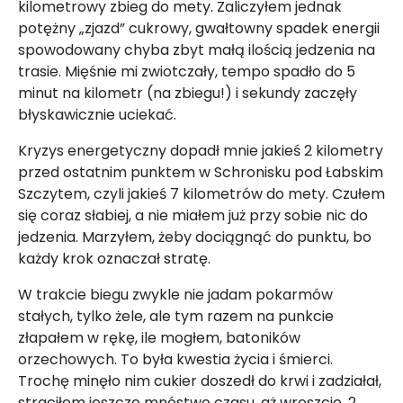
kilometrowy zbieg do mety. Zaliczyłem jednak
potężny „zjazd” cukrowy, gwałtowny spadek energii
spowodowany chyba zbyt małą ilością jedzenia na
trasie. Mięśnie mi zwiotczały, tempo spadło do 5
minut na kilometr (na zbiegu!) i sekundy zaczęły
błyskawicznie uciekać.
Kryzys energetyczny dopadł mnie jakieś 2 kilometry
przed ostatnim punktem w Schronisku pod Łabskim
Szczytem, czyli jakieś 7 kilometrów do mety. Czułem
się coraz słabiej, a nie miałem już przy sobie nic do
jedzenia. Marzyłem, żeby dociągnąć do punktu, bo
każdy krok oznaczał stratę.
W trakcie biegu zwykle nie jadam pokarmów
stałych, tylko żele, ale tym razem na punkcie
złapałem w rękę, ile mogłem, batoników
orzechowych. To była kwestia życia i śmierci.
Trochę minęło nim cukier doszedł do krwi i zadziałał,
straciłem jeszcze mnóstwo czasu, aż wreszcie, 2