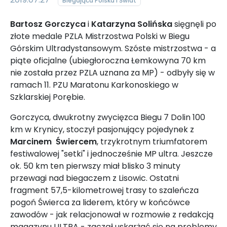
Biegająca Polska i Świat
Bartosz Gorczyca
i
Katarzyna Solińska
sięgnęli po
złote medale PZLA Mistrzostwa Polski w Biegu
Górskim Ultradystansowym. Szóste mistrzostwa - a
piąte oficjalne (ubiegłoroczna Łemkowyna 70 km
nie została przez PZLA uznana za MP) - odbyły się w
ramach 11. PZU Maratonu Karkonoskiego w
Szklarskiej Porębie.
Gorczyca, dwukrotny zwycięzca Biegu 7 Dolin 100
km w Krynicy, stoczył pasjonujący pojedynek z
Marcinem Świercem
, trzykrotnym triumfatorem
festiwalowej "setki" i jednocześnie MP ultra. Jeszcze
ok. 50 km ten pierwszy miał blisko 3 minuty
przewagi nad biegaczem z Lisowic. Ostatni
fragment 57,5-kilometrowej trasy to szaleńcza
pogoń Świerca za liderem, który w końcówce
zawodów - jak relacjonował w rozmowie z redakcją
magazynu ULTRA - zaczął uskarżać się na problemy