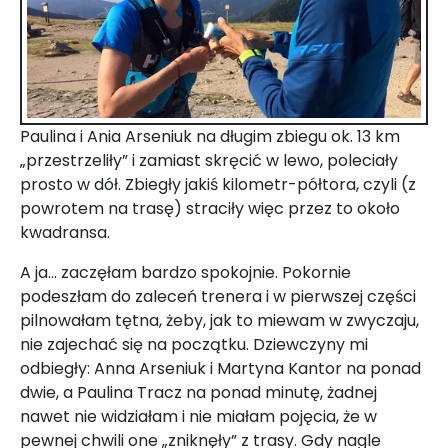
Paulina i Ania Arseniuk na długim zbiegu ok. 13 km
„przestrzeliły” i zamiast skręcić w lewo, poleciały
prosto w dół. Zbiegły jakiś kilometr-półtora, czyli (z
powrotem na trasę) straciły więc przez to około
kwadransa.
A ja... zaczęłam bardzo spokojnie. Pokornie
podeszłam do zaleceń trenera i w pierwszej części
pilnowałam tętna, żeby, jak to miewam w zwyczaju,
nie zajechać się na początku. Dziewczyny mi
odbiegły: Anna Arseniuk i Martyna Kantor na ponad
dwie, a Paulina Tracz na ponad minutę, żadnej
nawet nie widziałam i nie miałam pojęcia, że w
pewnej chwili one „zniknęły” z trasy. Gdy nagle