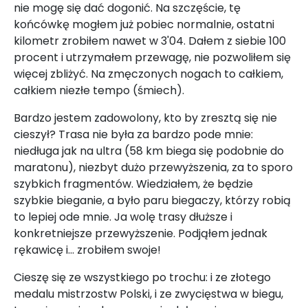
nie mogę się dać dogonić. Na szczęście, tę
końcówkę mogłem już pobiec normalnie, ostatni
kilometr zrobiłem nawet w 3'04. Dałem z siebie 100
procent i utrzymałem przewagę, nie pozwoliłem się
więcej zbliżyć. Na zmęczonych nogach to całkiem,
całkiem niezłe tempo (śmiech).
Bardzo jestem zadowolony, kto by zresztą się nie
cieszył? Trasa nie była za bardzo pode mnie:
niedługa jak na ultra (58 km biega się podobnie do
maratonu), niezbyt dużo przewyższenia, za to sporo
szybkich fragmentów. Wiedziałem, że będzie
szybkie bieganie, a było paru biegaczy, którzy robią
to lepiej ode mnie. Ja wolę trasy dłuższe i
konkretniejsze przewyższenie. Podjąłem jednak
rękawicę i... zrobiłem swoje!
Cieszę się ze wszystkiego po trochu: i ze złotego
medalu mistrzostw Polski, i ze zwycięstwa w biegu,