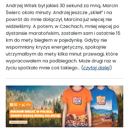
Andrzej Witek był jakieś 30 sekund za mną, Marcin
Świerc około minuty. Andrzej jeszcze „skleił” i na
powrót do mnie dołączył, Marcina już więcej nie
widzieliśmy. A potem, w Czechach, mniej więcej po
dystansie maratońskim, zostałem sam i ostatnie 15
km do mety biegłem w pojedynkę. Gdyby nie
wspomniany kryzys energetyczny, spokojnie
utrzymałbym do mety kilka minut przewagi, które
wypracowałem na podbiegach. Może drugi raz w
życiu spotkało mnie coś takiego... (
czytaj dalej
)