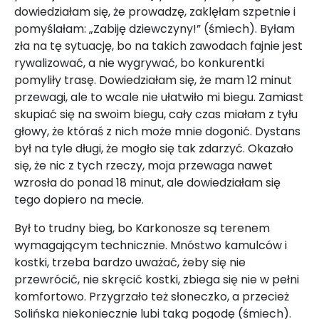
dowiedziałam się, że prowadzę, zaklęłam szpetnie i
pomyślałam: „Zabiję dziewczyny!” (śmiech). Byłam
zła na tę sytuację, bo na takich zawodach fajnie jest
rywalizować, a nie wygrywać, bo konkurentki
pomyliły trasę. Dowiedziałam się, że mam 12 minut
przewagi, ale to wcale nie ułatwiło mi biegu. Zamiast
skupiać się na swoim biegu, cały czas miałam z tyłu
głowy, że któraś z nich może mnie dogonić. Dystans
był na tyle długi, że mogło się tak zdarzyć. Okazało
się, że nic z tych rzeczy, moja przewaga nawet
wzrosła do ponad 18 minut, ale dowiedziałam się
tego dopiero na mecie.
Był to trudny bieg, bo Karkonosze są terenem
wymagającym technicznie. Mnóstwo kamulców i
kostki, trzeba bardzo uważać, żeby się nie
przewrócić, nie skręcić kostki, zbiega się nie w pełni
komfortowo. Przygrzało też słoneczko, a przecież
Solińska niekoniecznie lubi taką pogodę (śmiech).