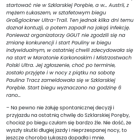
startować nie w Szklarskiej Porębie, a w... Austrii, z
mężem Łukaszem, w sztafetowym biegu
Großglockner Ultra-Trail. Ten jednak kilka dni temu
doznał kontuzji, a potem zapadł na jakąś infekcję.
Ponieważ organizatorzy GGUT nie zgodzili się na
zmianę konkurencji i start Pauliny w biegu
indywidualnym, w ostatniej chwili zdecydowała się
na start w Maratonie Karkonoskim i Mistrzostwach
Polski Ultra. Jej zgłoszenie, choć po terminie,
zostało przyjęte i w nocy z piątku na sobotę
Paulina Tracz zameldowała się w Szklarskiej
Porębie. Start biegu wyznaczono na godzinę 6
rano...
– Na pewno nie żałuję spontanicznej decyzji i
przyjazdu na ostatnią chwilę do Szklarskiej Poręby,
chociaż po biegu czułam się bardzo źle. Nie dość, że
wyszły skutki długiej jazdy i nieprzespanej nocy, to
jeszcze choroba Łukasza dopadła i mnie.