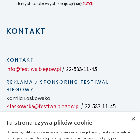
tutaj
danych osobowych znajdują się
.
KONTAKT
KONTAKT
info@festiwalbiegow.pl
22-583-11-45
/
REKLAMA ⁄ SPONSORING FESTIWAL
BIEGOWY
Kamila Laskowska
k.laskowska@festiwalbiegow.pl
22-583-11-45
/
×
Ta strona używa plików cookie
SOCIAL MEDIA ⁄ APLIKACJA
Używamy plików cookie w celu personalizacji treści, reklam i analizy
naszego ruchu. Udostępniamy również informacje o tym, jak